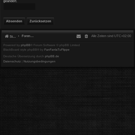
geändert.
Foren-Übersicht
Alle Zeiten sind
UTC+02:00
Startseite
Powered by
phpBB
® Forum Software © phpBB Limited
BlackBoard style phpBB® by
FanFanlaTuFlippe
Deutsche Übersetzung durch
phpBB.de
Datenschutz
|
Nutzungsbedingungen