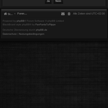
Foren-Übersicht
Alle Zeiten sind
UTC+02:00
Startseite
Powered by
phpBB
® Forum Software © phpBB Limited
BlackBoard style phpBB® by
FanFanlaTuFlippe
Deutsche Übersetzung durch
phpBB.de
Datenschutz
|
Nutzungsbedingungen