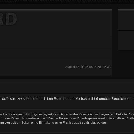
Aktuelle Zeit: 06.08.2026, 05:34
es.de“) wird zwischen dir und dem Betreiber ein Vertrag mit folgenden Regelungen
 schließt du einen Nutzungsvertrag mit dem Betreiber des Boards ab (im Folgenden „Betreiber“) 
du das Board nicht weiter nutzen. Für die Nutzung des Boards gelten jeweils die an dieser Stell
nn von beiden Seiten ohne Einhaltung einer Frist jederzeit gekündigt werden.