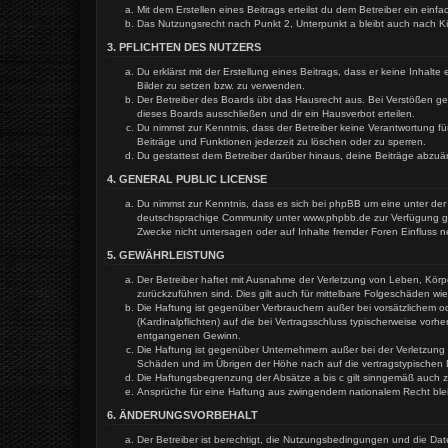
Mit dem Erstellen eines Beitrags erteilst du dem Betreiber ein ein
Das Nutzungsrecht nach Punkt 2, Unterpunkt a bleibt auch nach 
3. PFLICHTEN DES NUTZERS
Du erklärst mit der Erstellung eines Beitrags, dass er keine Inhal
Bilder zu setzen bzw. zu verwenden.
Der Betreiber des Boards übt das Hausrecht aus. Bei Verstößen g
dieses Boards ausschließen und dir ein Hausverbot erteilen.
Du nimmst zur Kenntnis, dass der Betreiber keine Verantwortung für
Beiträge und Funktionen jederzeit zu löschen oder zu sperren.
Du gestattest dem Betreiber darüber hinaus, deine Beiträge abzuä
4. GENERAL PUBLIC LICENSE
Du nimmst zur Kenntnis, dass es sich bei phpBB um eine unter der 
deutschsprachige Community unter www.phpbb.de zur Verfügung gest
Zwecke nicht untersagen oder auf Inhalte fremder Foren Einfluss 
5. GEWÄHRLEISTUNG
Der Betreiber haftet mit Ausnahme der Verletzung von Leben, Körper
zurückzuführen sind. Dies gilt auch für mittelbare Folgeschäden 
Die Haftung ist gegenüber Verbrauchern außer bei vorsätzlichem o
(Kardinalpflichten) auf die bei Vertragsschluss typischerweise vo
entgangenen Gewinn.
Die Haftung ist gegenüber Unternehmern außer bei der Verletzung 
Schäden und im Übrigen der Höhe nach auf die vertragstypischen 
Die Haftungsbegrenzung der Absätze a bis c gilt sinngemäß auch zu
Ansprüche für eine Haftung aus zwingendem nationalem Recht ble
6. ÄNDERUNGSVORBEHALT
Der Betreiber ist berechtigt, die Nutzungsbedingungen und die Dat