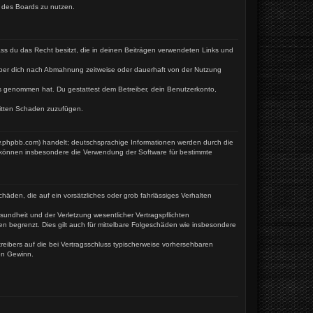
n des Boards zu nutzen.
dass du das Recht besitzt, die in deinen Beiträgen verwendeten Links und
iber dich nach Abmahnung zeitweise oder dauerhaft von der Nutzung
tnis genommen hat. Du gestattest dem Betreiber, dein Benutzerkonto,
ritten Schaden zuzufügen.
w.phpbb.com) handelt; deutschsprachige Informationen werden durch die
e können insbesondere die Verwendung der Software für bestimmte
häden, die auf ein vorsätzliches oder grob fahrlässiges Verhalten
undheit und der Verletzung wesentlicher Vertragspflichten
en begrenzt. Dies gilt auch für mittelbare Folgeschäden wie insbesondere
eibers auf die bei Vertragsschluss typischerweise vorhersehbaren
en Gewinn.