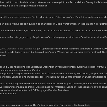
faches, zeitlich und räumlich unbeschränktes und unentgeltliches Recht, deinen Beitrag im Rahme
Kündigung des Nutzungsvertrages bestehen.
te enthält, die gegen geltendes Recht oder die guten Sitten verstoßen. Du erklärst insbesondere, 
egen diese Nutzungsbedingungen oder anderer im Board veröffentlichten Regeln kann der Betre
 die Inhalte von Beiträgen übernimmt, die er nicht selbst erstellt hat oder die er nicht zur Kenn
ndern, sofern sie gegen o. g. Regeln verstoßen oder geeignet sind, dem Betreiber oder einem D
„
GNU General Public License v2
“ (GPL) bereitgestellten Foren-Software von phpBB Limited (ww
ellt. Beide haben keinen Einfluss auf die Art und Weise, wie die Software verwendet wird. Si
nehmen.
 und Gesundheit und der Verletzung wesentlicher Vertragspflichten (Kardinalpflichten) nur für Sc
wie insbesondere entgangenen Gewinn.
der grob fahrlässigem Verhalten oder bei Schäden aus der Verletzung von Leben, Körper und Ges
rhersehbaren Schäden und im übrigen der Höhe nach auf die vertragstypischen Durchschnittsschäd
von Leben, Körper und Gesundheit oder vorsätzlichem oder grob fahrlässigem Verhalten des Betr
Durchschnittsschäden begrenzt. Dies gilt auch für mittelbare Schäden, insbesondere entgangen
gunsten der Mitarbeiter und Erfüllungsgehilfen des Betreibers.
iben unberührt.
enschutzerklärung zu ändern. Die Änderung wird dem Nutzer per E-Mail mitgeteilt.