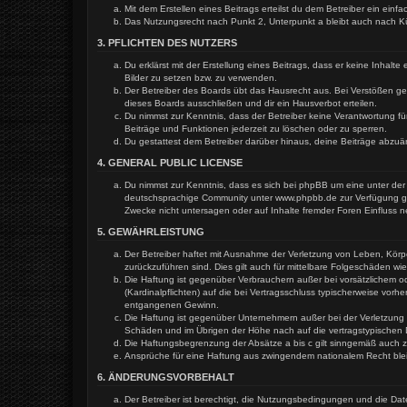
Mit dem Erstellen eines Beitrags erteilst du dem Betreiber ein ein
Das Nutzungsrecht nach Punkt 2, Unterpunkt a bleibt auch nach 
3. PFLICHTEN DES NUTZERS
Du erklärst mit der Erstellung eines Beitrags, dass er keine Inhal
Bilder zu setzen bzw. zu verwenden.
Der Betreiber des Boards übt das Hausrecht aus. Bei Verstößen g
dieses Boards ausschließen und dir ein Hausverbot erteilen.
Du nimmst zur Kenntnis, dass der Betreiber keine Verantwortung für
Beiträge und Funktionen jederzeit zu löschen oder zu sperren.
Du gestattest dem Betreiber darüber hinaus, deine Beiträge abzuä
4. GENERAL PUBLIC LICENSE
Du nimmst zur Kenntnis, dass es sich bei phpBB um eine unter der 
deutschsprachige Community unter www.phpbb.de zur Verfügung gest
Zwecke nicht untersagen oder auf Inhalte fremder Foren Einfluss 
5. GEWÄHRLEISTUNG
Der Betreiber haftet mit Ausnahme der Verletzung von Leben, Körper
zurückzuführen sind. Dies gilt auch für mittelbare Folgeschäden 
Die Haftung ist gegenüber Verbrauchern außer bei vorsätzlichem o
(Kardinalpflichten) auf die bei Vertragsschluss typischerweise vo
entgangenen Gewinn.
Die Haftung ist gegenüber Unternehmern außer bei der Verletzung 
Schäden und im Übrigen der Höhe nach auf die vertragstypischen 
Die Haftungsbegrenzung der Absätze a bis c gilt sinngemäß auch zu
Ansprüche für eine Haftung aus zwingendem nationalem Recht ble
6. ÄNDERUNGSVORBEHALT
Der Betreiber ist berechtigt, die Nutzungsbedingungen und die Dat