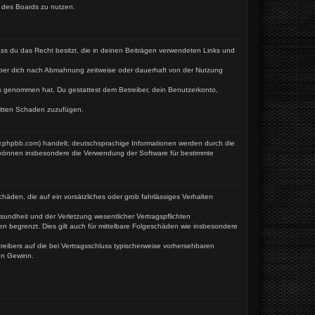
n des Boards zu nutzen.
dass du das Recht besitzt, die in deinen Beiträgen verwendeten Links und
iber dich nach Abmahnung zeitweise oder dauerhaft von der Nutzung
tnis genommen hat. Du gestattest dem Betreiber, dein Benutzerkonto,
ritten Schaden zuzufügen.
w.phpbb.com) handelt; deutschsprachige Informationen werden durch die
e können insbesondere die Verwendung der Software für bestimmte
häden, die auf ein vorsätzliches oder grob fahrlässiges Verhalten
undheit und der Verletzung wesentlicher Vertragspflichten
en begrenzt. Dies gilt auch für mittelbare Folgeschäden wie insbesondere
eibers auf die bei Vertragsschluss typischerweise vorhersehbaren
en Gewinn.