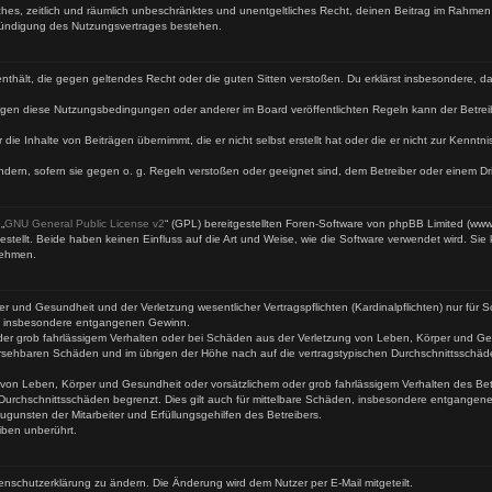
faches, zeitlich und räumlich unbeschränktes und unentgeltliches Recht, deinen Beitrag im Rahme
Kündigung des Nutzungsvertrages bestehen.
te enthält, die gegen geltendes Recht oder die guten Sitten verstoßen. Du erklärst insbesondere, 
egen diese Nutzungsbedingungen oder anderer im Board veröffentlichten Regeln kann der Betre
 die Inhalte von Beiträgen übernimmt, die er nicht selbst erstellt hat oder die er nicht zur Kenn
ndern, sofern sie gegen o. g. Regeln verstoßen oder geeignet sind, dem Betreiber oder einem D
„
GNU General Public License v2
“ (GPL) bereitgestellten Foren-Software von phpBB Limited (ww
ellt. Beide haben keinen Einfluss auf die Art und Weise, wie die Software verwendet wird. Si
nehmen.
 und Gesundheit und der Verletzung wesentlicher Vertragspflichten (Kardinalpflichten) nur für Sc
wie insbesondere entgangenen Gewinn.
der grob fahrlässigem Verhalten oder bei Schäden aus der Verletzung von Leben, Körper und Ges
rhersehbaren Schäden und im übrigen der Höhe nach auf die vertragstypischen Durchschnittsschäd
von Leben, Körper und Gesundheit oder vorsätzlichem oder grob fahrlässigem Verhalten des Betr
Durchschnittsschäden begrenzt. Dies gilt auch für mittelbare Schäden, insbesondere entgangen
gunsten der Mitarbeiter und Erfüllungsgehilfen des Betreibers.
iben unberührt.
enschutzerklärung zu ändern. Die Änderung wird dem Nutzer per E-Mail mitgeteilt.