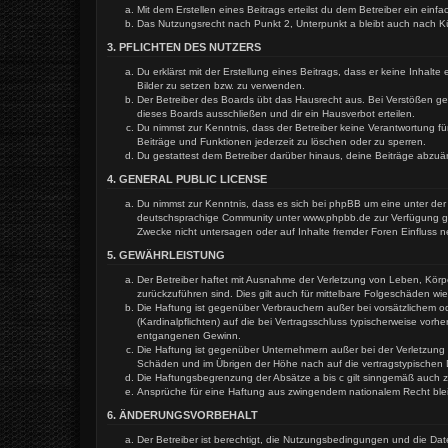
Mit dem Erstellen eines Beitrags erteilst du dem Betreiber ein ein
Das Nutzungsrecht nach Punkt 2, Unterpunkt a bleibt auch nach 
3. PFLICHTEN DES NUTZERS
Du erklärst mit der Erstellung eines Beitrags, dass er keine Inhal
Bilder zu setzen bzw. zu verwenden.
Der Betreiber des Boards übt das Hausrecht aus. Bei Verstößen g
dieses Boards ausschließen und dir ein Hausverbot erteilen.
Du nimmst zur Kenntnis, dass der Betreiber keine Verantwortung für
Beiträge und Funktionen jederzeit zu löschen oder zu sperren.
Du gestattest dem Betreiber darüber hinaus, deine Beiträge abzuä
4. GENERAL PUBLIC LICENSE
Du nimmst zur Kenntnis, dass es sich bei phpBB um eine unter der 
deutschsprachige Community unter www.phpbb.de zur Verfügung gest
Zwecke nicht untersagen oder auf Inhalte fremder Foren Einfluss 
5. GEWÄHRLEISTUNG
Der Betreiber haftet mit Ausnahme der Verletzung von Leben, Körper
zurückzuführen sind. Dies gilt auch für mittelbare Folgeschäden 
Die Haftung ist gegenüber Verbrauchern außer bei vorsätzlichem o
(Kardinalpflichten) auf die bei Vertragsschluss typischerweise vo
entgangenen Gewinn.
Die Haftung ist gegenüber Unternehmern außer bei der Verletzung 
Schäden und im Übrigen der Höhe nach auf die vertragstypischen 
Die Haftungsbegrenzung der Absätze a bis c gilt sinngemäß auch zu
Ansprüche für eine Haftung aus zwingendem nationalem Recht ble
6. ÄNDERUNGSVORBEHALT
Der Betreiber ist berechtigt, die Nutzungsbedingungen und die Dat