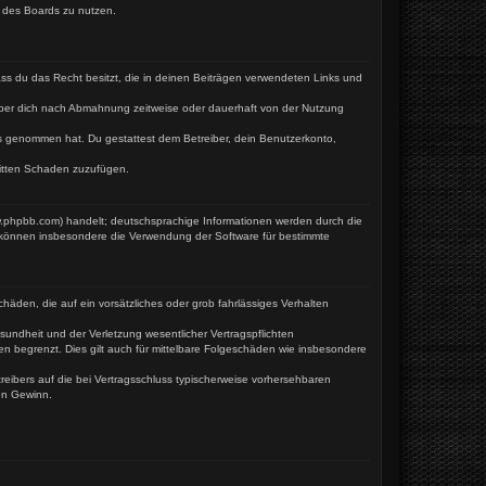
n des Boards zu nutzen.
dass du das Recht besitzt, die in deinen Beiträgen verwendeten Links und
iber dich nach Abmahnung zeitweise oder dauerhaft von der Nutzung
tnis genommen hat. Du gestattest dem Betreiber, dein Benutzerkonto,
ritten Schaden zuzufügen.
w.phpbb.com) handelt; deutschsprachige Informationen werden durch die
e können insbesondere die Verwendung der Software für bestimmte
häden, die auf ein vorsätzliches oder grob fahrlässiges Verhalten
undheit und der Verletzung wesentlicher Vertragspflichten
en begrenzt. Dies gilt auch für mittelbare Folgeschäden wie insbesondere
eibers auf die bei Vertragsschluss typischerweise vorhersehbaren
en Gewinn.