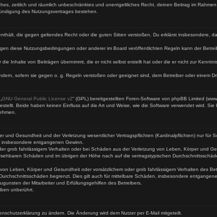
faches, zeitlich und räumlich unbeschränktes und unentgeltliches Recht, deinen Beitrag im Rahme
Kündigung des Nutzungsvertrages bestehen.
te enthält, die gegen geltendes Recht oder die guten Sitten verstoßen. Du erklärst insbesondere, 
egen diese Nutzungsbedingungen oder anderer im Board veröffentlichten Regeln kann der Betre
 die Inhalte von Beiträgen übernimmt, die er nicht selbst erstellt hat oder die er nicht zur Kenn
ndern, sofern sie gegen o. g. Regeln verstoßen oder geeignet sind, dem Betreiber oder einem D
„
GNU General Public License v2
“ (GPL) bereitgestellten Foren-Software von phpBB Limited (ww
ellt. Beide haben keinen Einfluss auf die Art und Weise, wie die Software verwendet wird. Si
nehmen.
 und Gesundheit und der Verletzung wesentlicher Vertragspflichten (Kardinalpflichten) nur für Sc
wie insbesondere entgangenen Gewinn.
der grob fahrlässigem Verhalten oder bei Schäden aus der Verletzung von Leben, Körper und Ges
rhersehbaren Schäden und im übrigen der Höhe nach auf die vertragstypischen Durchschnittsschäd
von Leben, Körper und Gesundheit oder vorsätzlichem oder grob fahrlässigem Verhalten des Betr
Durchschnittsschäden begrenzt. Dies gilt auch für mittelbare Schäden, insbesondere entgangen
gunsten der Mitarbeiter und Erfüllungsgehilfen des Betreibers.
iben unberührt.
enschutzerklärung zu ändern. Die Änderung wird dem Nutzer per E-Mail mitgeteilt.