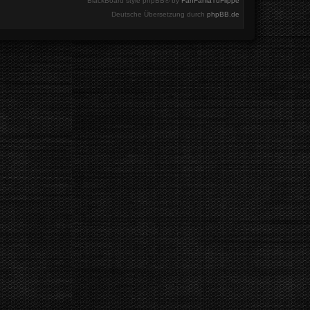
BlackBoard style phpBB® by
FanFanlaTuFlippe
Deutsche Übersetzung durch
phpBB.de