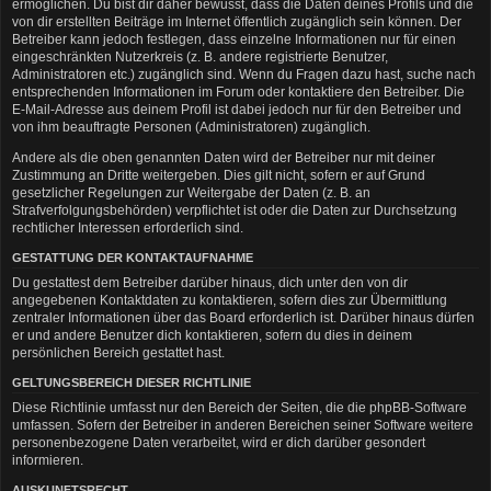
ermöglichen. Du bist dir daher bewusst, dass die Daten deines Profils und die
von dir erstellten Beiträge im Internet öffentlich zugänglich sein können. Der
Betreiber kann jedoch festlegen, dass einzelne Informationen nur für einen
eingeschränkten Nutzerkreis (z. B. andere registrierte Benutzer,
Administratoren etc.) zugänglich sind. Wenn du Fragen dazu hast, suche nach
entsprechenden Informationen im Forum oder kontaktiere den Betreiber. Die
E-Mail-Adresse aus deinem Profil ist dabei jedoch nur für den Betreiber und
von ihm beauftragte Personen (Administratoren) zugänglich.
Andere als die oben genannten Daten wird der Betreiber nur mit deiner
Zustimmung an Dritte weitergeben. Dies gilt nicht, sofern er auf Grund
gesetzlicher Regelungen zur Weitergabe der Daten (z. B. an
Strafverfolgungsbehörden) verpflichtet ist oder die Daten zur Durchsetzung
rechtlicher Interessen erforderlich sind.
GESTATTUNG DER KONTAKTAUFNAHME
Du gestattest dem Betreiber darüber hinaus, dich unter den von dir
angegebenen Kontaktdaten zu kontaktieren, sofern dies zur Übermittlung
zentraler Informationen über das Board erforderlich ist. Darüber hinaus dürfen
er und andere Benutzer dich kontaktieren, sofern du dies in deinem
persönlichen Bereich gestattet hast.
GELTUNGSBEREICH DIESER RICHTLINIE
Diese Richtlinie umfasst nur den Bereich der Seiten, die die phpBB-Software
umfassen. Sofern der Betreiber in anderen Bereichen seiner Software weitere
personenbezogene Daten verarbeitet, wird er dich darüber gesondert
informieren.
AUSKUNFTSRECHT