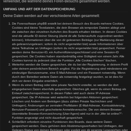
verwendet, die während deines Foren-Besuchs gesammelt werden.
UMFANG UND ART DER DATENSPEICHERUNG
Deine Daten werden auf vier verschiedene Arten gesammelt:
Die Forensoftware phpBB erstellt bei deinem Besuch des Boards mehrere Cookies.
Cookies sind kleine Textdateien, die dein Browser als temporäre Dateien ablegt und
die zwischen den einzelnen Aufrufen des Boards erhalten bleiben. In diesen Cookies
sind die aktuelle ID deiner Sitzung (damit dir alle Seitenaufrufe zugeordnet werden
können), Informationen über die von dir gelesenen Beiträge (zur Markierung dieser
als gelesen/ungelesen; sofern du nicht angemeldet bist) sowie Informationen über
deine Teilnahme an Umfragen (sofern du nicht angemeldet bist) gespeichert. Ferner
werden deine Benutzer-ID, ein Authentifizierungsschlüssel und eine Session-ID
gespeichert. Die Cookies haben standardmäßig eine Gültigkeit von einem Jahr. Alle
Cookies kannst du jederzeit über die Funktion „Alle Cookies löschen“ löschen.
Weiterhin werden die Daten gespeichert, die du bei der Registrierung, in deinem Profil
oder deinem persönlichem Bereich angibst. Für die Registrierung sind mindestens ein
eindeutiger Benutzername, eine E-Mail-Adresse und ein Passwort notwendig. Wenn
durch den Betreiber weitere Daten als notwendig festgelegt wurden, so ist dies für
dich vor deren Eingabe ersichtlich.
Wenn du einen Beitrag oder eine private Nachricht erstellst, so werden die dort
eingegebenen Daten ebenfalls gespeichert. Gleiches gilt, wenn du einen Beitrag als
Entwurf zwischenspeicherst. In diesen Fällen wird auch deine IP-Adresse
gespeichert. Die IP-Adresse wird weiterhin bei folgenden Aktionen gespeichert:
Löschen und Ändern von Beiträgen (dazu zählen Private Nachrichten und
Umfragen), Änderungen an zentralen Profildaten (E-Mail-Adresse, Kontoaktivierung,
Benutzer-Passwort) und gescheiterte Anmeldeversuche. Die von deinem Browser
übermittelte Browser-Kennzeichnung (User Agent) wird nur in der „Wer ist online?“-
Funktion angezeigt und nicht dauerhaft gespeichert.
Schließlich erfordern einzelne Funktionen des Boards, dass weitere Daten
gespeichert werden. Dazu gehören dein Abstimmungsverhalten bei Umfragen, der
Gelesen-Status von deinen Beiträgen oder explizit von dir gesetzte Lesezeichen oder