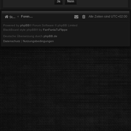
Foren-Übersicht
Alle Zeiten sind
UTC+02:00
Startseite
Powered by
phpBB
® Forum Software © phpBB Limited
BlackBoard style phpBB® by
FanFanlaTuFlippe
Deutsche Übersetzung durch
phpBB.de
Datenschutz
|
Nutzungsbedingungen