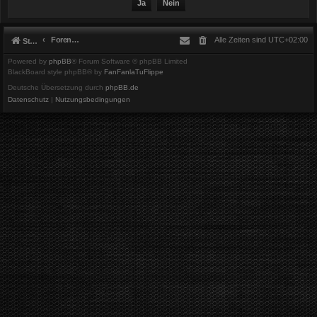
Foren-Übersicht
Alle Zeiten sind
UTC+02:00
Startseite
Powered by
phpBB
® Forum Software © phpBB Limited
BlackBoard style phpBB® by
FanFanlaTuFlippe
Deutsche Übersetzung durch
phpBB.de
Datenschutz
|
Nutzungsbedingungen