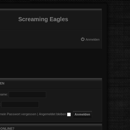
Screaming Eagles
Anmelden
EN
name:
:
 mein Passwort vergessen
|
Angemeldet bleiben
 ONLINE?