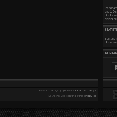
Insgesamt
und 1 Gas
Der Besuc
gleichzeit
STATIST
Beiträge
Unser neu
KONTAK
BlackBoard style phpBB® by
FanFanlaTuFlippe
Deutsche Übersetzung durch
phpBB.de