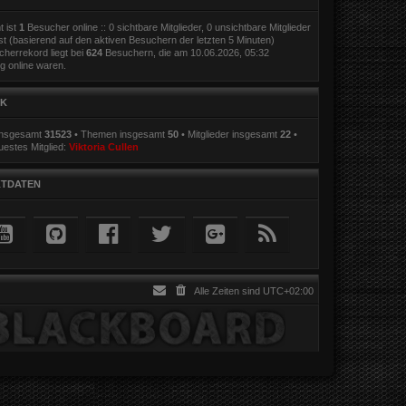
 ist
1
Besucher online :: 0 sichtbare Mitglieder, 0 unsichtbare Mitglieder
t (basierend auf den aktiven Besuchern der letzten 5 Minuten)
herrekord liegt bei
624
Besuchern, die am 10.06.2026, 05:32
ig online waren.
IK
 insgesamt
31523
• Themen insgesamt
50
• Mitglieder insgesamt
22
•
estes Mitglied:
Viktoria Cullen
TDATEN
Alle Zeiten sind
UTC+02:00