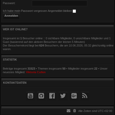
Passwort:
Ich habe mein Passwort vergessen
Angemeldet bleiben
WER IST ONLINE?
Insgesamt ist
1
Besucher online :: 0 sichtbare Mitglieder, 0 unsichtbare Mitglieder und 1
Gast (basierend auf den aktiven Besuchern der letzten 5 Minuten)
Der Besucherrekord liegt bei
624
Besuchern, die am 10.06.2026, 05:32 gleichzeitig online
waren.
STATISTIK
Beiträge insgesamt
31523
• Themen insgesamt
50
• Mitglieder insgesamt
22
• Unser
neuestes Mitglied:
Viktoria Cullen
KONTAKTDATEN
Alle Zeiten sind
UTC+02:00