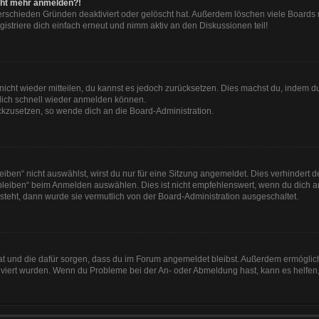
nicht mehr anmelden?!
erschieden Gründen deaktiviert oder gelöscht hat. Außerdem löschen viele Boards r
striere dich einfach erneut und nimm aktiv an den Diskussionen teil!
t nicht wieder mitteilen, du kannst es jedoch zurücksetzen. Dies machst du, indem 
 dich schnell wieder anmelden können.
ückzusetzen, so wende dich an die Board-Administration.
en“ nicht auswählst, wirst du nur für eine Sitzung angemeldet. Dies verhindert 
leiben“ beim Anmelden auswählen. Dies ist nicht empfehlenswert, wenn du dich an
 steht, dann wurde sie vermutlich von der Board-Administration ausgeschaltet.
 hat und die dafür sorgen, dass du im Forum angemeldet bleibst. Außerdem ermögli
tiviert wurden. Wenn du Probleme bei der An- oder Abmeldung hast, kann es helfen