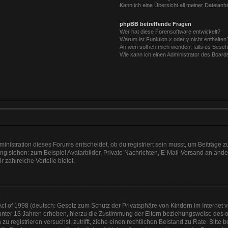
Kann ich eine Übersicht all meiner Dateian
phpBB betreffende Fragen
Wer hat diese Forensoftware entwickelt?
Warum ist Funktion x oder y nicht enthalten
An wen soll ich mich wenden, falls es Besc
Wie kann ich einen Administrator des Board
nistration dieses Forums entscheidet, ob du registriert sein musst, um Beiträge zu s
ung stehen: zum Beispiel Avatarbilder, Private Nachrichten, E-Mail-Versand an ander
r zahlreiche Vorteile bietet.
t of 1998 (deutsch: Gesetz zum Schutz der Privatsphäre von Kindern im Internet vo
unter 13 Jahren erheben, hierzu die Zustimmung der Eltern beziehungsweise des o
h zu registrieren versuchst, zutrifft, ziehe einen rechtlichen Beistand zu Rate. Bit