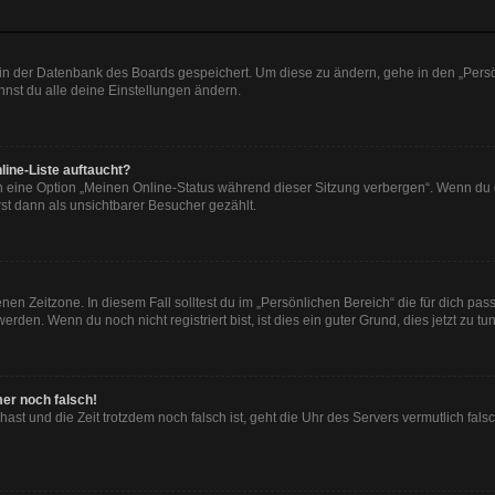
n in der Datenbank des Boards gespeichert. Um diese zu ändern, gehe in den „Persö
nst du alle deine Einstellungen ändern.
line-Liste auftaucht?
n eine Option „Meinen Online-Status während dieser Sitzung verbergen“. Wenn du d
st dann als unsichtbarer Besucher gezählt.
en Zeitzone. In diesem Fall solltest du im „Persönlichen Bereich“ die für dich passe
den. Wenn du noch nicht registriert bist, ist dies ein guter Grund, dies jetzt zu tun
mer noch falsch!
t hast und die Zeit trotzdem noch falsch ist, geht die Uhr des Servers vermutlich fal