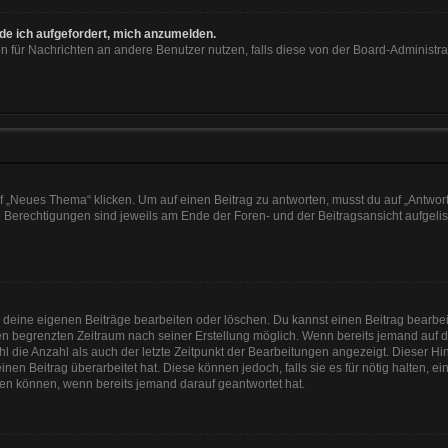
rde ich aufgefordert, mich anzumelden.
ion für Nachrichten an andere Benutzer nutzen, falls diese von der Board-Administ
„Neues Thema“ klicken. Um auf einen Beitrag zu antworten, musst du auf „Antworte
e Berechtigungen sind jeweils am Ende der Foren- und der Beitragsansicht aufgeliste
r deine eigenen Beiträge bearbeiten oder löschen. Du kannst einen Beitrag bearbe
inen begrenzten Zeitraum nach seiner Erstellung möglich. Wenn bereits jemand auf de
 die Anzahl als auch der letzte Zeitpunkt der Bearbeitungen angezeigt. Dieser Hi
en Beitrag überarbeitet hat. Diese können jedoch, falls sie es für nötig halten, e
hen können, wenn bereits jemand darauf geantwortet hat.