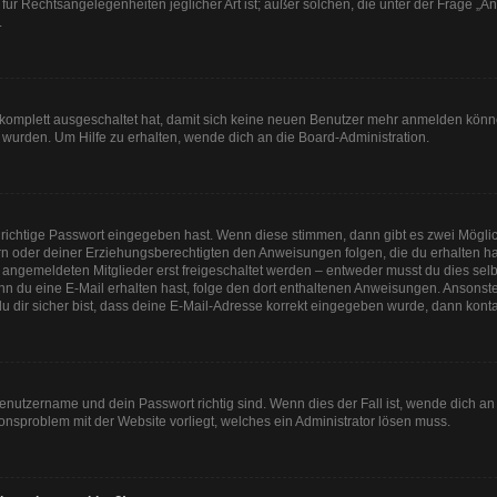
für Rechtsangelegenheiten jeglicher Art ist; außer solchen, die unter der Frage „
.
g komplett ausgeschaltet hat, damit sich keine neuen Benutzer mehr anmelden könn
 wurden. Um Hilfe zu erhalten, wende dich an die Board-Administration.
 richtige Passwort eingegeben hast. Wenn diese stimmen, dann gibt es zwei Mögl
tern oder deiner Erziehungsberechtigten den Anweisungen folgen, die du erhalten ha
u angemeldeten Mitglieder erst freigeschaltet werden – entweder musst du dies selbs
. Wenn du eine E-Mail erhalten hast, folge den dort enthaltenen Anweisungen. Anson
u dir sicher bist, dass deine E-Mail-Adresse korrekt eingegeben wurde, dann kontak
Benutzername und dein Passwort richtig sind. Wenn dies der Fall ist, wende dich a
tionsproblem mit der Website vorliegt, welches ein Administrator lösen muss.