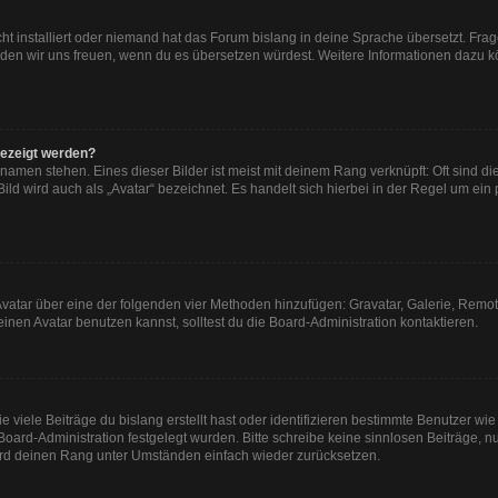
ht installiert oder niemand hat das Forum bislang in deine Sprache übersetzt. Frag
, würden wir uns freuen, wenn du es übersetzen würdest. Weitere Informationen dazu
gezeigt werden?
namen stehen. Eines dieser Bilder ist meist mit deinem Rang verknüpft: Oft sind di
ld wird auch als „Avatar“ bezeichnet. Es handelt sich hierbei in der Regel um ein
n Avatar über eine der folgenden vier Methoden hinzufügen: Gravatar, Galerie, Re
en Avatar benutzen kannst, solltest du die Board-Administration kontaktieren.
viele Beiträge du bislang erstellt hast oder identifizieren bestimmte Benutzer w
 Board-Administration festgelegt wurden. Bitte schreibe keine sinnlosen Beiträge
wird deinen Rang unter Umständen einfach wieder zurücksetzen.