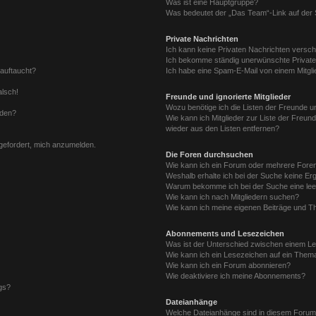
Was ist eine Hauptgruppe?
Was bedeutet der „Das Team“-Link auf der S
Private Nachrichten
Ich kann keine Privaten Nachrichten versch
Ich bekomme ständig unerwünschte Private
 auftaucht?
Ich habe eine Spam-E-Mail von einem Mitgli
alsch!
Freunde und ignorierte Mitglieder
Wozu benötige ich die Listen der Freunde un
rden?
Wie kann ich Mitglieder zur Liste der Freund
wieder aus den Listen entfernen?
fgefordert, mich anzumelden.
Die Foren durchsuchen
Wie kann ich ein Forum oder mehrere For
Weshalb erhalte ich bei der Suche keine Er
Warum bekomme ich bei der Suche eine lee
Wie kann ich nach Mitgliedern suchen?
Wie kann ich meine eigenen Beiträge und T
Abonnements und Lesezeichen
Was ist der Unterschied zwischen einem L
Wie kann ich ein Lesezeichen auf ein Them
Wie kann ich ein Forum abonnieren?
Wie deaktiviere ich meine Abonnements?
gs?
Dateianhänge
Welche Dateianhänge sind in diesem Forum